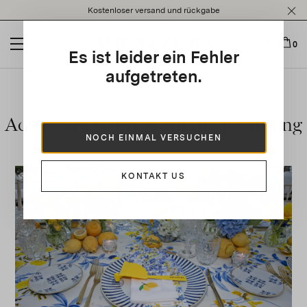
Please
Kostenloser versand und rückgabe
note:
This
website
0
Es ist leider ein Fehler
includes
an
aufgetreten.
accessibility
system.
Aquazzura Capri Boutique Eröffnung
NOCH EINMAL VERSUCHEN
KONTAKT US