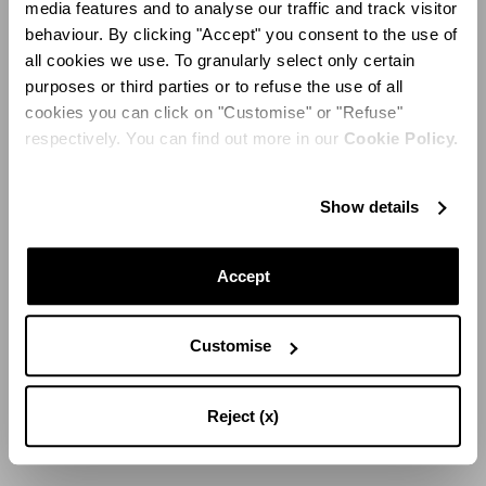
media features and to analyse our traffic and track visitor
Felsen, waren Edgardo Osorio und eine Gruppe
behaviour. By clicking "Accept" you consent to the use of
internationaler Gäste die Protagonisten eines
all cookies we use. To granularly select only certain
exklusiven Dinners unter dem Motto „Fifty Shades of
purposes or third parties or to refuse the use of all
Blue“. Um die Eröffnung der Aquazzura-Boutique auf der
cookies you can click on "Customise" or "Refuse"
Insel zu feiern, wurde eine Einrichtung entworfen, die an
respectively. You can find out more in our
Cookie Policy.
die Urlaubsatmosphäre der Küste erinnert, mit einer
Explosion von leuchtenden Sommerfarben. Um eine
frische Note hinzuzufügen, wurde die Zitrone sowohl als
Show details
grafisches Symbol auf den Servietten als auch als
Platzhalter verwendet.
Accept
Customise
Reject (x)