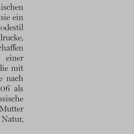
ischen
sie ein
odestil
rucke,
chaffen
 einer
die mit
he nach
06 als
ssische
 Mutter
Natur,