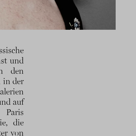
ssische
nst und
in den
 in der
alerien
und auf
Paris
e, die
ter von