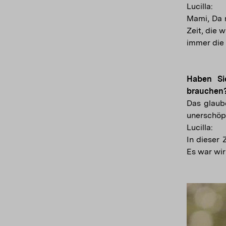
Lucilla:
Mami, Da n
Zeit, die 
immer die 
Haben Si
brauchen?
Das glaube
unerschöpf
Lucilla:
In dieser 
Es war wir