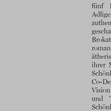
fünf 
Adlige
authen
gesch
Brokat
roman
ätheri
ihrer 
Schön
Co-Des
Vision
und T
Schönh