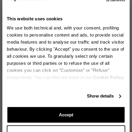
This website uses cookies
Ein Pied-Nu-Effekt für die Carrie Mules in zarten Tönen
wie kühlem Mint und englischem Rosé, für die So Nude
We use both technical and, with your consent, profiling
Plexi Sandalen mit minimaler Silhouette und Stiletto-
cookies to personalise content and ads, to provide social
Absatz und für den Naked Pump mit Spitze und Absatz
media features and to analyse our traffic and track visitor
aus Leder in Schlangenoptik für einen frischen und
behaviour. By clicking "Accept" you consent to the use of
dynamischen neoklassischen Alltagslook. PVC ist nach
all cookies we use. To granularly select only certain
wie vor der Star - allerdings in perfekter Kombination
purposes or third parties or to refuse the use of all
mit leuchtenden Swarovski-Kristallen - bei den
cookies you can click on "Customise" or "Refuse"
Abendmodellen, wie dem sinnlichen Gatsby Sling-Back
respectively. You can find out more in our
Cookie Policy.
oder den Love Link Sandals mit einer dünnen Kette an
der Spitze und am Knöchel.
Bleibe immer auf dem laufenden!
Show details
Abonnieren Sie unseren Newsletter, um über Aquazzura World
auf dem Laufenden zu bleiben.
Accept