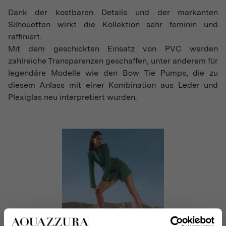
Dank der kostbaren Details und der markanten
Silhouetten wirkt die Kollektion sehr feminin und
raffiniert.
Mit dem geschickten Einsatz von PVC werden
zahlreiche Transparenzen geschaffen, unter anderem für
legendäre Modelle wie den Bow Tie Pumps, die zu
diesem Anlass mit einer Kombination aus Leder und
Plexiglas neu interpretiert wurden.