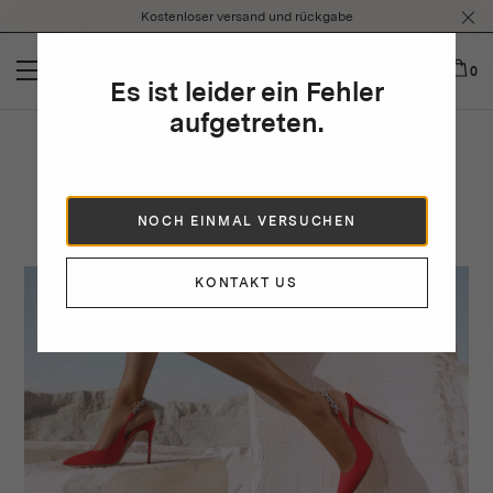
Please
Kostenloser versand und rückgabe
note:
This
website
0
Es ist leider ein Fehler
includes
an
aufgetreten.
accessibility
system.
Resort 2022 Collection
NOCH EINMAL VERSUCHEN
KONTAKT US