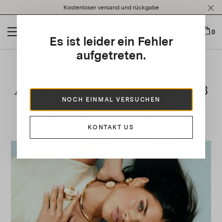
Please
Kostenloser versand und rückgabe
note:
This
website
0
Es ist leider ein Fehler
includes
an
aufgetreten.
accessibility
system.
Aquazzura Spring/Summer 2023
NOCH EINMAL VERSUCHEN
Fashion Jewellery Collection
KONTAKT US