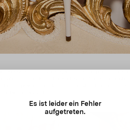
ine klassische oder extravagante Hochzeit planen, spielt 
wir haben die perfekte Schuhwahl für Sie. Von atemberaube
s hin zu praktischen Flats – jedes Modell begleitet Si
den bis zur Tanzfläche.
Es ist leider ein Fehler
aufgetreten.