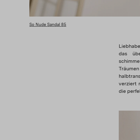
So Nude Sandal 85
Liebhabe
das übe
schimmer
Träumen
halbtran
verziert
die perfe