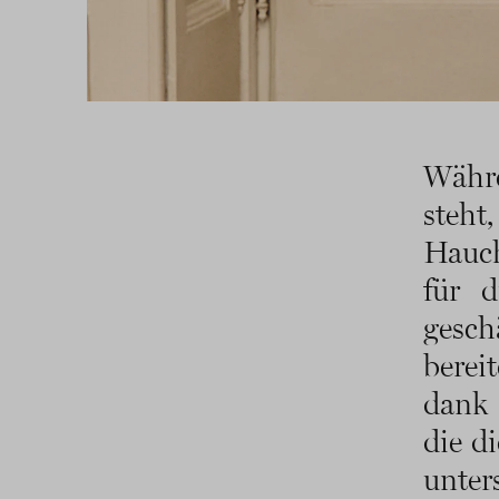
Währ
steht
Hauch
für d
gesch
bereit
dank
die d
unter