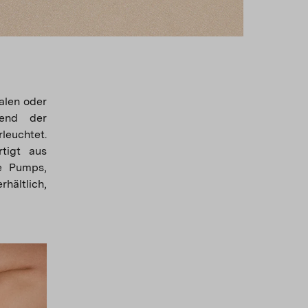
alen oder
rend der
leuchtet.
tigt aus
ie Pumps,
hältlich,