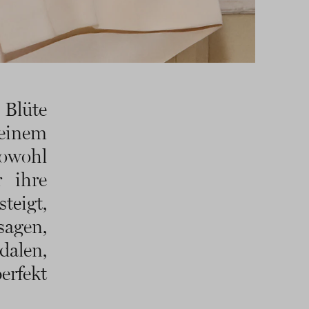
Blüte
 einem
sowohl
r ihre
teigt,
 sagen,
alen,
erfekt