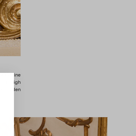
kaum eine
nden High
e von den