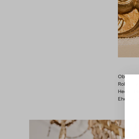
Ob Sie e
Rolle – 
Heels bi
Ehegelüb