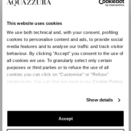
This website uses cookies
We use both technical and, with your consent, profiling
cookies to personalise content and ads, to provide social
media features and to analyse our traffic and track visitor
behaviour. By clicking "Accept" you consent to the use of
St. Tropez Tote
all cookies we use. To granularly select only certain
purposes or third parties or to refuse the use of all
Una meticolosa attenzione ai dettagli e all'artigianalità è
cookies you can click on "Customise" or "Refuse"
ciò che caratterizza tutta la collezione. Le spaziose tote
respectively. You can find out more in our
Cookie Policy.
bag e le raffinate pochette mixano elegantemente
diversi materiali, quali rafia e cuoio per creare accessori
Show details
eye-catching perfetti per ogni look estivo.
Accept