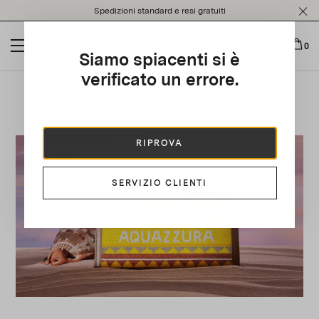
Please
Spedizioni standard e resi gratuiti
note:
This
website
0
Siamo spiacenti si è
includes
an
verificato un errore.
accessibility
Scopri la Collezione Riviera
system.
RIPROVA
SERVIZIO CLIENTI