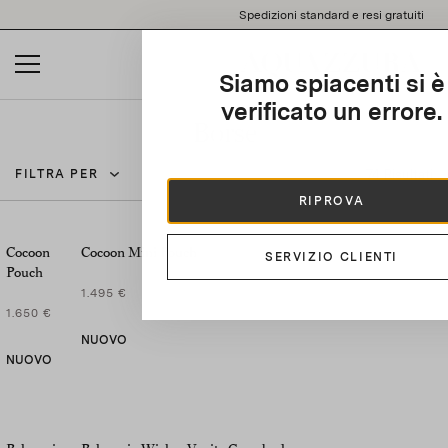
Please
Spedizioni standard e resi gratuiti
note:
This
website
Siamo spiacenti si è
includes
an
verificato un errore.
accessibility
Borse
system.
74 Risultati
FILTRA PER
RIPROVA
Cocoon
Cocoon Mini Pouch
SERVIZIO CLIENTI
Pouch
1.495 €
1.650 €
NUOVO
NUOVO