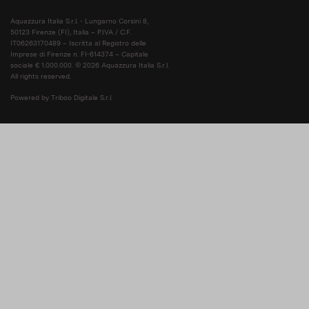
Aquazzura Italia S.r.l. - Lungarno Corsini 8,
50123 Firenze (FI), Italia – P.IVA / C.F.
IT06263170489 – Iscritta al Registro delle
Imprese di Firenze n. FI-614374 – Capitale
sociale € 1.000.000. © 2026 Aquazzura Italia S.r.l.
All rights reserved.
Powered by Triboo Digitale S.r.l.