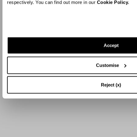
respectively. You can find out more in our
Cookie Policy.
Accept
Resta sempre aggiornato!
Customise
Iscriviti alla nostra Newsletter per essere agg
Aquazzura
Reject (x)
CONTINUA PER ISCRIVERT