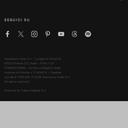
SEGUICI SU
Aquazzura Italia S.r.l. - Lungarno Corsini 8,
50123 Firenze (FI), Italia – P.IVA / C.F.
IT06263170489 – Iscritta al Registro delle
Imprese di Firenze n. FI-614374 – Capitale
sociale € 1.000.000. © 2026 Aquazzura Italia S.r.l.
All rights reserved.
Powered by Triboo Digitale S.r.l.