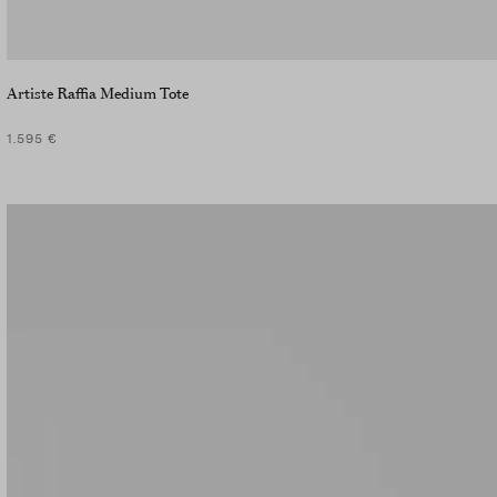
Artiste Raffia Medium Tote
1.595 €