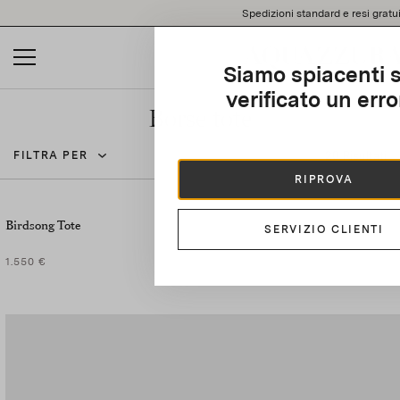
Please
Spedizioni standard e resi gratui
note:
This
website
Siamo spiacenti s
includes
an
verificato un erro
accessibility
Borse tote
system.
20 Risultati
FILTRA PER
RIPROVA
Birdsong Tote
SERVIZIO CLIENTI
1.550 €