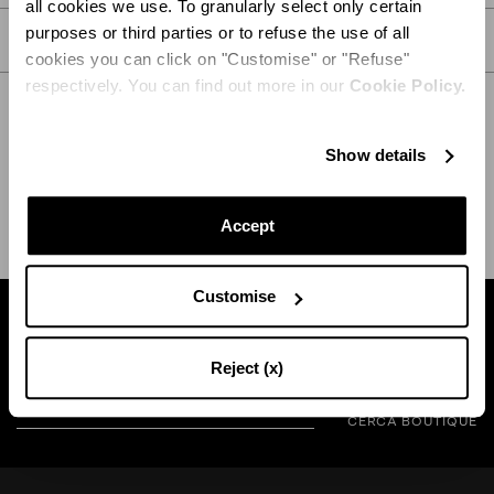
all cookies we use. To granularly select only certain
purposes or third parties or to refuse the use of all
CURA
cookies you can click on "Customise" or "Refuse"
respectively. You can find out more in our
Cookie Policy.
Show details
SPEDIZIONE E RESO
AIUTO
Accept
Customise
Trova la boutique vicina a te
Reject (x)
CERCA BOUTIQUE