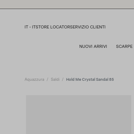
Please
note:
This
website
includes
IT - IT
STORE LOCATOR
SERVIZIO CLIENTI
an
accessibility
system.
NUOVI ARRIVI
SCARPE
Press
Control-
F11
to
adjust
the
Aquazzura
Saldi
Hold Me Crystal Sandal 85
website
to
people
with
visual
disabilities
who
are
using
a