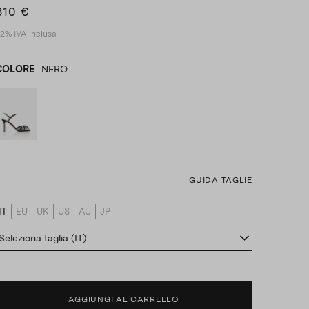
810 €
2% IVA inclusa
COLORE
NERO
NERO
product_color_select_label
GUIDA TAGLIE
IT
EU
UK
US
AU
JP
product_size_translation_select_label
Seleziona taglia (IT)
AGGIUNGI AL CARRELLO