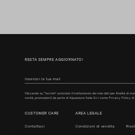
RESTA SEMPRE AGGIORNATO!
Cliccando su “Iscriviti” autorizzo il trattamento dei miei dati per finalità di m
novità, promozioni) da parte di Aquazzura Italia S.r.l. come
Privacy Policy
di 
CUSTOMER CARE
AREA LEGALE
Contattaci
Condizioni di vendita
Riso