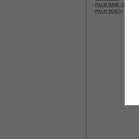
-
PALM BABE CRYSTA
-
PALM BEACH