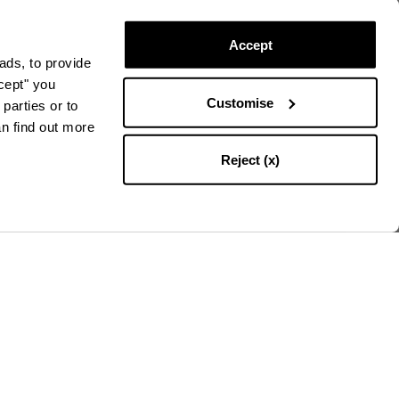
Accept
ads, to provide
ccept" you
Customise
parties or to
an find out more
Reject (x)