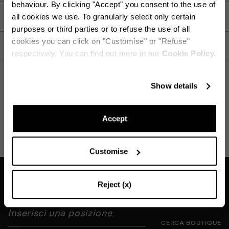
behaviour. By clicking "Accept" you consent to the use of
DETTAGLI
all cookies we use. To granularly select only certain
purposes or third parties or to refuse the use of all
cookies you can click on "Customise" or "Refuse"
CURA
respectively. You can find out more in our
Cookie Policy.
Resta sempre aggiornato!
Show details
Iscriviti alla nostra Newsletter per essere aggiornato sul mondo
Aquazzura
SPEDIZIONE E RESO
AIUTO
Accept
Customise
CONTINUA PER ISCRIVERTI
Trova la boutique vicina a te
Reject (x)
CERCA BOUTIQUE