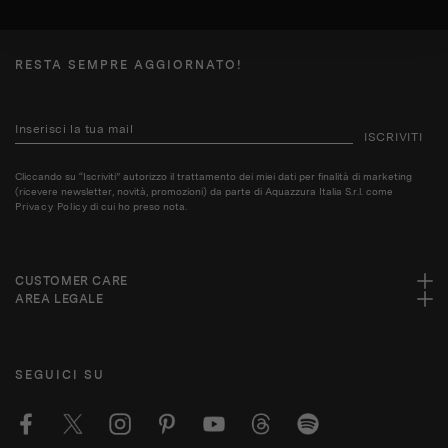
RESTA SEMPRE AGGIORNATO!
ISCRIVITI
Cliccando su “Iscriviti” autorizzo il trattamento dei miei dati per finalità di marketing
(ricevere newsletter, novità, promozioni) da parte di Aquazzura Italia S.r.l. come
Privacy Policy
di cui ho preso nota.
CUSTOMER CARE
AREA LEGALE
SEGUICI SU