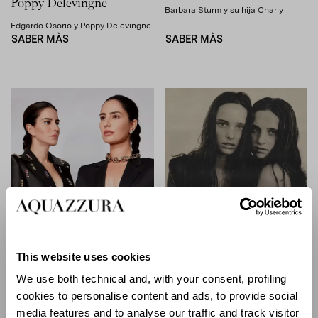
Poppy Delevingne
Barbara Sturm y su hija Charly
Edgardo Osorio y Poppy Delevingne
SABER MÀS
SABER MÀS
ENTREVISTAS
- 09, NOV 2021
ENTREVISTAS
- 18, OCT 2021
This website uses cookies
Entrevista entre
Entrevista entre
We use both technical and, with your consent, profiling
Hermanas
Hermanas
cookies to personalise content and ads, to provide social
Nicole Pinhero y su hermana
Candela Pelizza y su gemela
media features and to analyse our traffic and track visitor