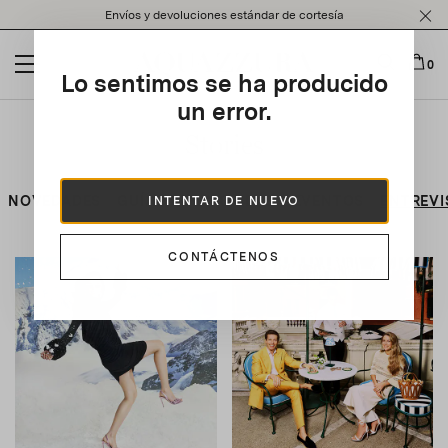
Please
Envíos y devoluciones estándar de cortesía
note:
This
website
0
Lo sentimos se ha producido
includes
an
un error.
accessibility
Stories
system.
NOVEDADES
GUÍAS DE LA CIUDAD
EVENTOS
ENTREVI
INTENTAR DE NUEVO
CONTÁCTENOS