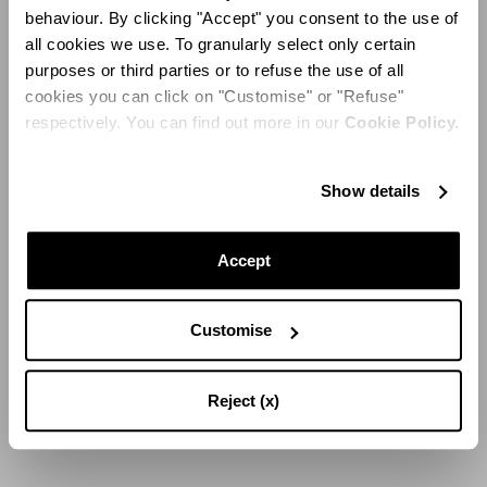
Natasha
Vanesa
behaviour. By clicking "Accept" you consent to the use of
SABER MÀS
SABER MÀS
all cookies we use. To granularly select only certain
purposes or third parties or to refuse the use of all
cookies you can click on "Customise" or "Refuse"
respectively. You can find out more in our
Cookie Policy.
Show details
Accept
Customise
ENTREVISTAS
- 25, AGO 2021
ENTREVISTAS
- 15, ABR 2021
Entrevista a Madre e Hija
Entrevista a Madre e Hija
Reject (x)
Alex Rivière y su madre Creus
Luisa Beccaria y Lucilla Bonaccorsi
SABER MÀS
SABER MÀS