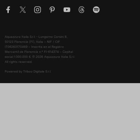
Aquazzura Italia S.r.l. - Lungarno Corsini 8,
50123 Florencia (FI), Italia – NIF / CIF
IT06263170489 – Inscrita en el Registro
Mercantil de Florencia n.º FI-614374 – Capital
social 1.000.000 €. © 2026 Aquazzura Italia S.r.l.
All rights reserved.
Powered by Triboo Digitale S.r.l.