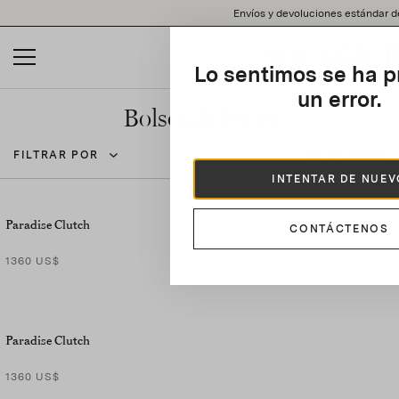
Please
Envíos y devoluciones estándar d
note:
This
website
Lo sentimos se ha p
includes
an
un error.
accessibility
Bolsos & Joyas
system.
26 Resultados
FILTRAR POR
INTENTAR DE NUE
Paradise Clutch
CONTÁCTENOS
1360 US$
Paradise Clutch
1360 US$