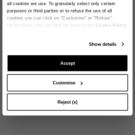
快、欢笑不断，身边都是朋友，我们想把这种氛围变成现
all cookies we use. To granularly select only certain
实。”Rocco Forte Hotels 的餐饮总监 Lydia Forte 如此回
purposes or third parties or to refuse the use of all
忆。
cookies you can click on "Customise" or "Refuse"
两人一边品尝玛格丽塔——Osorio 最爱的饮品，也是酒
respectively. You can find out more in our
Cookie Policy.
吧菜单的亮点之一——一边设计出这座迷人的绿洲，灵感
来源于 Aquazzura Casa Secret Garden 餐具系列。
保持更新!
观看视频，亲身感受这个秘密花园的氛围，欣赏他们之间
Show details
的默契，以及 Edgardo 制作完美鸡尾酒的非凡技艺。来
订阅我们的电子报，随时掌握Aquazzura World的最新动态
吧，Shake it up！
Accept
Customise
SUBSCRIBE
Reject (x)