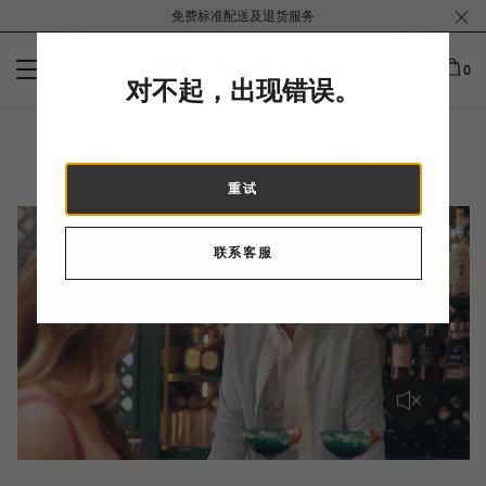
Please
免费标准配送及退货服务
note:
This
website
0
对不起，出现错误。
includes
an
accessibility
与LIDYA FORTE的对话
system.
重试
联系客服