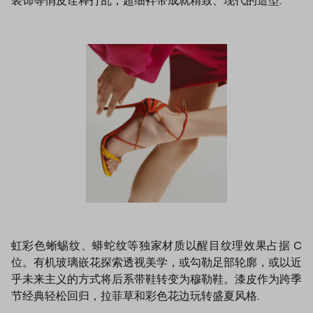
装饰等俏皮诠释打乱，超细袢带成就精致、现代的造型.
虹彩色蜥蜴纹、蟒蛇纹等独家材质以醒目纹理效果占据 C
位。有机玻璃嵌花探索透视美学，或勾勒足部轮廓，或以近
乎未来主义的方式将后系带鞋转变为穆勒鞋。漆皮作为跨季
节经典轻松回归，拉菲草和彩色花边玩转盛夏风格.